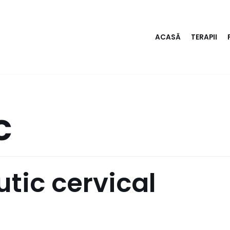
ACASĂ
TERAPII
c
tic cervical