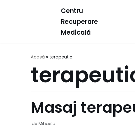
Sari
Centru
la
Recuperare
conținut
Medicală
Acasă
»
terapeutic
terapeuti
Masaj terapeu
de
Mihaela