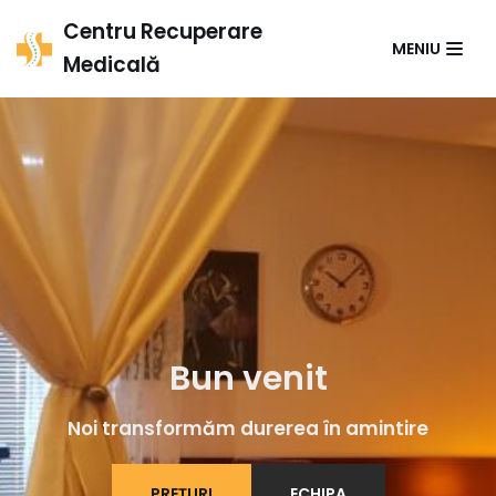
Sari
Centru Recuperare
MENIU
la
Medicală
conținut
Bun venit
Noi transformăm durerea în amintire
PREȚURI
ECHIPA